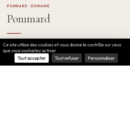
POMMARD · DOMAINE
Pommard
Ce site utilise des cookies et vous donne le contrôle sur ceux
Assemblage de deux parcelles : Les Vignots et En Bœuf.
que vous souhaitez activer
Tout accepter
Tout refuser
Personnaliser
Pommard
APPELLATION
Côte de Beaune
RÉGION
Vin rouge sec tranquille
TYPE
Argilo calcaire
SOL
Pinot Noir 100 %
CÉPAGE