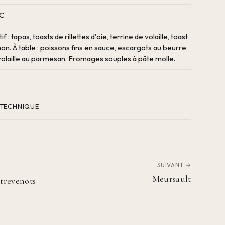
°C
tif : tapas, toasts de rillettes d'oie, terrine de volaille, toast
n. À table : poissons fins en sauce, escargots au beurre,
 volaille au parmesan. Fromages souples à pâte molle.
 TECHNIQUE
SUIVANT →
Meursault
trevenots