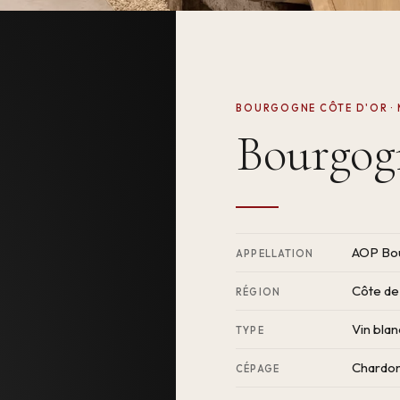
BOURGOGNE CÔTE D'OR ·
Bourgog
AOP Bo
APPELLATION
Côte d
RÉGION
Vin blan
TYPE
Chardon
CÉPAGE