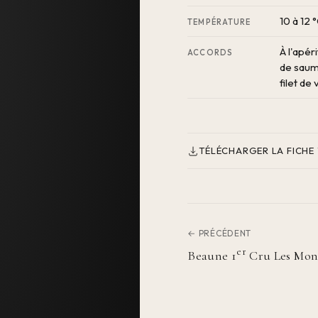
10 à 12 
TEMPÉRATURE
À l'apéri
ACCORDS
de saumo
filet de
TÉLÉCHARGER LA FICHE
← PRÉCÉDENT
er
Beaune 1
Cru Les Mon